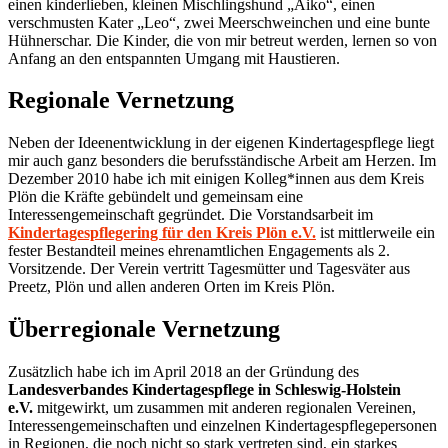
einen kinderlieben, kleinen Mischlingshund „Aiko“, einen
verschmusten Kater „Leo“, zwei Meerschweinchen und eine bunte
Hühnerschar. Die Kinder, die von mir betreut werden, lernen so von
Anfang an den entspannten Umgang mit Haustieren.
Regionale Vernetzung
Neben der Ideenentwicklung in der eigenen Kindertagespflege liegt
mir auch ganz besonders die berufsständische Arbeit am Herzen. Im
Dezember 2010 habe ich mit einigen Kolleg*innen aus dem Kreis
Plön die Kräfte gebündelt und gemeinsam eine
Interessengemeinschaft gegründet. Die Vorstandsarbeit im
Kindertagespflegering für den Kreis Plön e.V.
ist mittlerweile ein
fester Bestandteil meines ehrenamtlichen Engagements als 2.
Vorsitzende. Der Verein vertritt Tagesmütter und Tagesväter aus
Preetz, Plön und allen anderen Orten im Kreis Plön.
Überregionale Vernetzung
Zusätzlich habe ich im April 2018 an der Gründung des
Landesverbandes Kindertagespflege in Schleswig-Holstein
e.V.
mitgewirkt, um zusammen mit anderen regionalen Vereinen,
Interessengemeinschaften und einzelnen Kindertagespflegepersonen
in Regionen, die noch nicht so stark vertreten sind, ein starkes