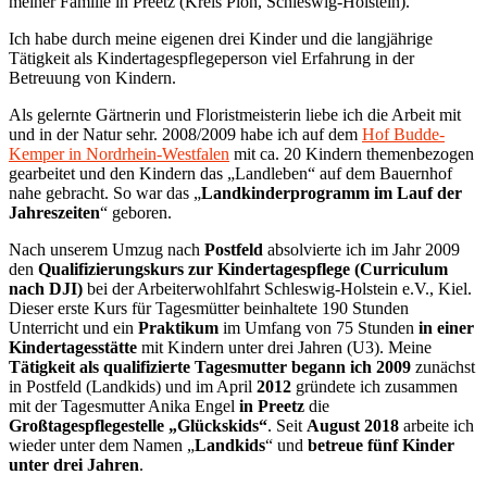
meiner Familie in Preetz (Kreis Plön, Schleswig-Holstein).
Ich habe durch meine eigenen drei Kinder und die langjährige
Tätigkeit als Kindertagespflegeperson viel Erfahrung in der
Betreuung von Kindern.
Als gelernte Gärtnerin und Floristmeisterin liebe ich die Arbeit mit
und in der Natur sehr. 2008/2009 habe ich auf dem
Hof Budde-
Kemper in Nordrhein-Westfalen
mit ca. 20 Kindern themenbezogen
gearbeitet und den Kindern das „Landleben“ auf dem Bauernhof
nahe gebracht. So war das „
Landkinderprogramm im Lauf der
Jahreszeiten
“ geboren.
Nach unserem Umzug nach
Postfeld
absolvierte ich im Jahr 2009
den
Qualifizierungskurs zur Kindertagespflege (Curriculum
nach DJI)
bei der Arbeiterwohlfahrt Schleswig-Holstein e.V., Kiel.
Dieser erste Kurs für Tagesmütter beinhaltete 190 Stunden
Unterricht und ein
Praktikum
im Umfang von 75 Stunden
in einer
Kindertagesstätte
mit Kindern unter drei Jahren (U3). Meine
Tätigkeit als qualifizierte Tagesmutter begann ich 2009
zunächst
in Postfeld (Landkids) und im April
2012
gründete ich zusammen
mit der Tagesmutter Anika Engel
in Preetz
die
Großtagespflegestelle „Glückskids“
. Seit
August 2018
arbeite ich
wieder unter dem Namen „
Landkids
“ und
betreue fünf Kinder
unter drei Jahren
.