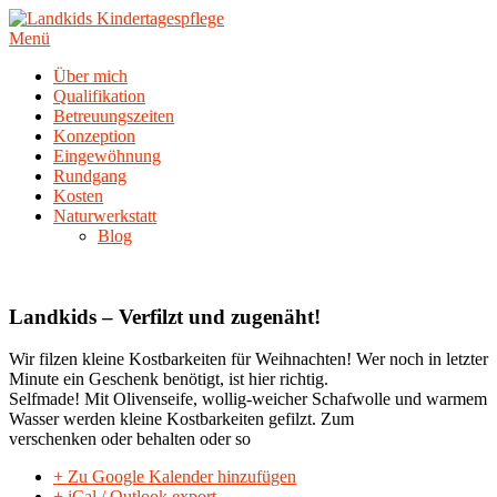
Zum
Inhalt
Menü
springen
Über mich
Qualifikation
Betreuungszeiten
Konzeption
Eingewöhnung
Rundgang
Kosten
Naturwerkstatt
Blog
Landkids – Verfilzt und zugenäht!
Wir filzen kleine Kostbarkeiten für Weihnachten! Wer noch in letzter
Minute ein Geschenk benötigt, ist hier richtig.
Selfmade! Mit Olivenseife, wollig-weicher Schafwolle und warmem
Wasser werden kleine Kostbarkeiten gefilzt. Zum
verschenken oder behalten oder so
+ Zu Google Kalender hinzufügen
+ iCal / Outlook export