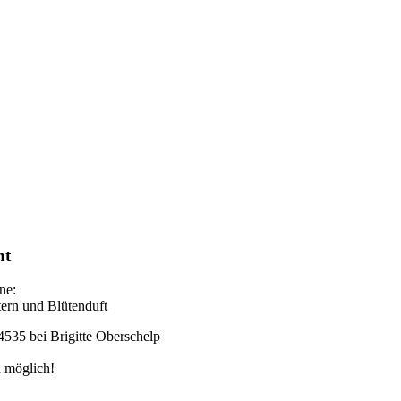
ht
ne:
tern und Blütenduft
535 bei Brigitte Oberschelp
 möglich!