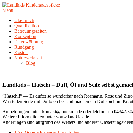
Zum
Inhalt
Menü
springen
Über mich
Qualifikation
Betreuungszeiten
Konzeption
Eingewöhnung
Rundgang
Kosten
Naturwerkstatt
Blog
Landkids – Hatschi – Duft, Öl und Seife selbst gemac
“Hatschi!” — Es duftet so wunderbar nach Rosmarin, Rose und Zitro
Wir stellen Seife mit Duftölen her und machen ein Duftspiel mit Kräu
Anmeldungen unter: kontakt@landkids.de oder telefonisch 04342-304
Weitere Informationen unter www.landkids.de
Änderungen sind aufgrund des Wetters und anderer Umsetzungsideen
+ Zu Google Kalender hinzufügen