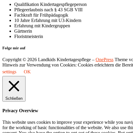
Qualifikation Kindertagespflegeperson
Pflegeerlaubnis nach § 43 SGB VIII
Fachkraft für Frühpädagogik
10 Jahre Erfahrung mit U3-Kindern
Erfahrung mit Kindergruppen
Gärtnerin
Floristmeisterin
Folge mir auf
Copyright © 2026 Landkids Kindertagespflege
–
OnePress
Theme vo
Hinweis zur Verwendung von Cookies: Cookies erleichtern die Bereits
settings
OK
Schließen
Privacy Overview
This website uses cookies to improve your experience while you naviga
for the working of basic functionalities of the website. We also use t
consent. You also have the option to opt-out of these cookies. But op