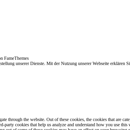
n FameThemes
tellung unserer Dienste. Mit der Nutzung unserer Webseite erklären S
te through the website. Out of these cookies, the cookies that are cate
hird-party cookies that help us analyze and understand how you use this
ting out of some of these cookies may have an effect on your browsing 