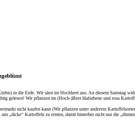
rzgeblümt
Kürbis) in die Erde. Wir säen im Hochbeet aus. An diesem Samstag wi
chtig gelesen! Wir pflanzen im (Hoch-)Beet lilafarbene und rosa Kartoff
upermarkt nicht kaufen kann (Wir pflanzen unter anderem Kartoffelsor
d, um „dicke“ Kartoffeln zu ernten, damit hinterher nicht nur die „dümm