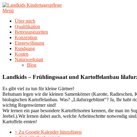
Zum
Inhalt
Menü
springen
Über mich
Qualifikation
Betreuungszeiten
Konzeption
Eingewöhnung
Rundgang
Kosten
Naturwerkstatt
Blog
Landkids – Frühlingssaat und Kartoffelanbau lilafu
Es gibt viel zu tun für kleine Gärtner!
Behutsam legen wir die kleinen Samenkörner (Karotte, Radieschen, 
biologischen Kartoffelanbau. Was? „Lilafurzgeblümt“? Ja, Ihr habt ri
wichtig Regenwürmer sind!
Wir lernen ein paar besondere Kartoffelsorten kennen, die man im S
Jeebel.).Wir lernen dabei auch, welche Arbeitsschritte notwendig sin
Kartoffeln ernten!
+ Zu Google Kalender hinzufügen