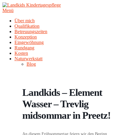
Zum
Inhalt
Menü
springen
Über mich
Qualifikation
Betreuungszeiten
Konzeption
Eingewöhnung
Rundgang
Kosten
Naturwerkstatt
Blog
Landkids – Element
Wasser – Trevlig
midsommar in Preetz!
An diesem Frühsommertag feiern wir den Beginn